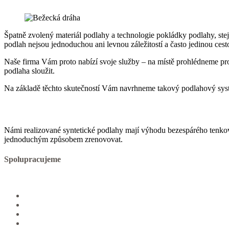
Špatně zvolený materiál podlahy a technologie pokládky podlahy, ste
podlah nejsou jednoduchou ani levnou záležitostí a často jedinou ces
Naše firma Vám proto nabízí svoje služby – na místě prohlédneme pro
podlaha sloužit.
Na základě těchto skutečností Vám navrhneme takový podlahový systém
Námi realizované syntetické podlahy mají výhodu bezespárého tenkov
jednoduchým způsobem zrenovovat.
Spolupracujeme