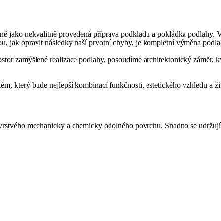
jně jako nekvalitně provedená příprava podkladu a pokládka podlahy, 
tou, jak opravit následky naší prvotní chyby, je kompletní výměna podl
stor zamýšlené realizace podlahy, posoudíme architektonický záměr, k
, který bude nejlepší kombinací funkčnosti, estetického vzhledu a ži
rstvého mechanicky a chemicky odolného povrchu. Snadno se udržují, m