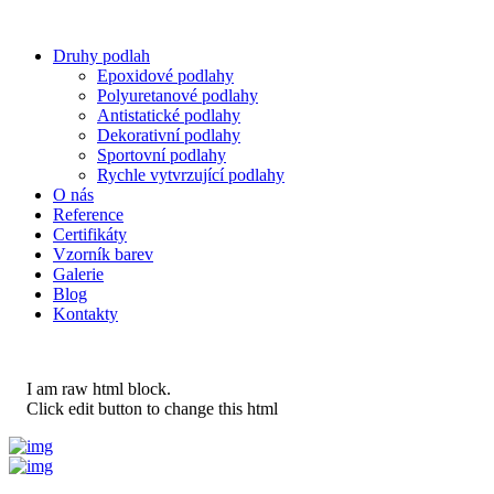
Druhy podlah
Epoxidové podlahy
Polyuretanové podlahy
Antistatické podlahy
Dekorativní podlahy
Sportovní podlahy
Rychle vytvrzující podlahy
O nás
Reference
Certifikáty
Vzorník barev
Galerie
Blog
Kontakty
I am raw html block.
Click edit button to change this html