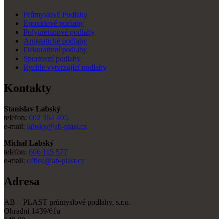
Průmyslové Podlahy
Epoxidové podlahy
Polyuretanové podlahy
Antistatické podlahy
Dekorativní podlahy
Sportovní podlahy
Rychle vytvrzující podlahy
Kontakty
Stanislav Labský
telefon:
602 364 405
e-mail:
labsky@ab-plast.cz
Michal Labský
telefon:
606 115 577
e-mail:
office@ab-plast.cz
Adresa
AB – PLAST průmyslové podlahy, s.r.o.
Ohradní 1439/61a