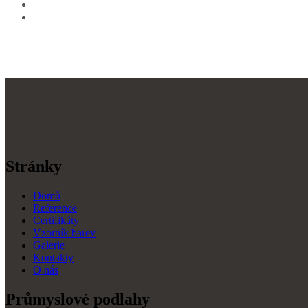
Stránky
Domů
Reference
Certifikáty
Vzorník barev
Galerie
Kontakty
O nás
Průmyslové podlahy