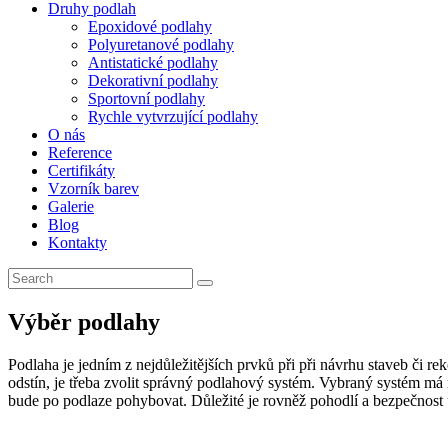
Druhy podlah
Epoxidové podlahy
Polyuretanové podlahy
Antistatické podlahy
Dekorativní podlahy
Sportovní podlahy
Rychle vytvrzující podlahy
O nás
Reference
Certifikáty
Vzorník barev
Galerie
Blog
Kontakty
Výběr podlahy
Podlaha je jedním z nejdůležitějších prvků při při návrhu staveb či 
odstín, je třeba zvolit správný podlahový systém. Vybraný systém má 
bude po podlaze pohybovat. Důležité je rovněž pohodlí a bezpečnost 