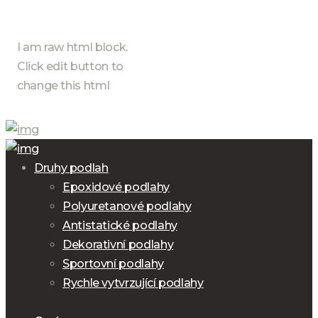
I am raw html block.
Click edit button to
change this html
Druhy podlah
Epoxidové podlahy
Polyuretanové podlahy
Antistatické podlahy
Dekorativní podlahy
Sportovní podlahy
Rychle vytvrzující podlahy