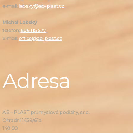
e-mail:
labsky@ab-plast.cz
Michal Labský
telefon:
606 115 577
e-mail:
office@ab-plast.cz
Adresa
AB – PLAST průmyslové podlahy, s.r.o.
Ohradní 1439/61a
140 00