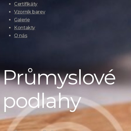
Certifikáty
Vzorník barev
Galerie
Kontakty
O nás
Průmyslové
podlahy