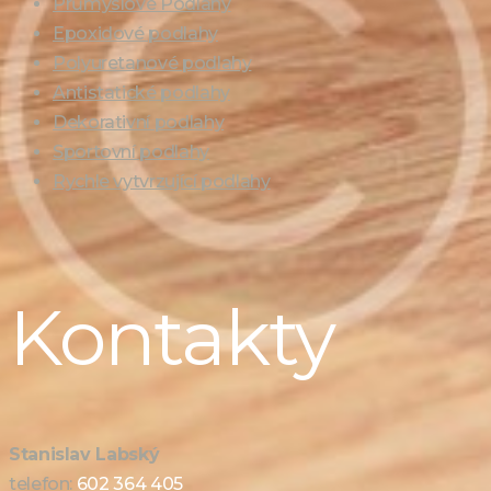
Průmyslové Podlahy
Epoxidové podlahy
Polyuretanové podlahy
Antistatické podlahy
Dekorativní podlahy
Sportovní podlahy
Rychle vytvrzující podlahy
Kontakty
Stanislav Labský
telefon:
602 364 405