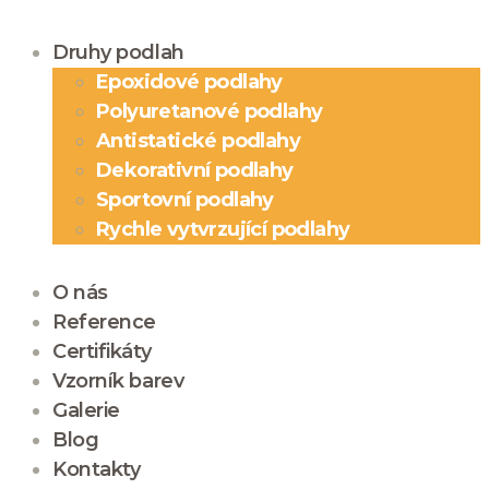
Druhy podlah
Epoxidové podlahy
Polyuretanové podlahy
Antistatické podlahy
Dekorativní podlahy
Sportovní podlahy
Rychle vytvrzující podlahy
O nás
Reference
Certifikáty
Vzorník barev
Galerie
Blog
Kontakty