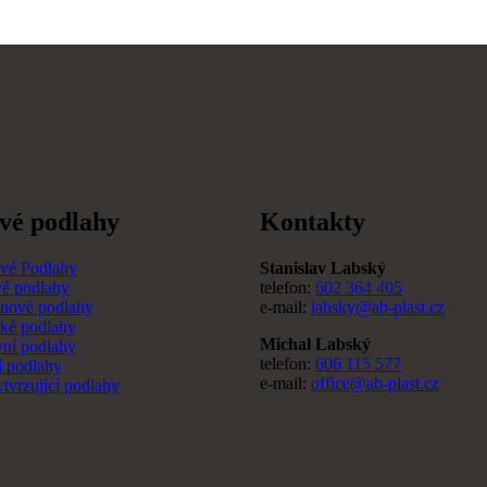
vé podlahy
Kontakty
vé Podlahy
Stanislav Labský
é podlahy
telefon:
602 364 405
anové podlahy
e-mail:
labsky@ab-plast.cz
cké podlahy
Michal Labský
vní podlahy
telefon:
606 115 577
í podlahy
e-mail:
office@ab-plast.cz
tvrzující podlahy