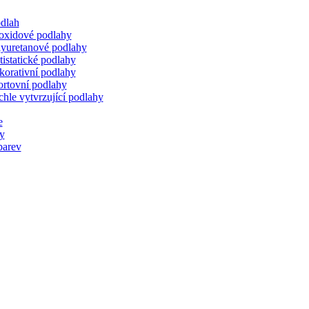
dlah
oxidové podlahy
lyuretanové podlahy
istatické podlahy
korativní podlahy
ortovní podlahy
hle vytvrzující podlahy
e
ty
barev