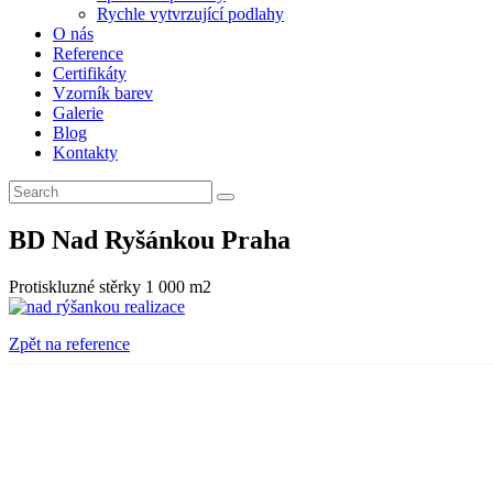
Rychle vytvrzující podlahy
O nás
Reference
Certifikáty
Vzorník barev
Galerie
Blog
Kontakty
BD Nad Ryšánkou Praha
Protiskluzné stěrky 1 000 m2
Zpět na reference