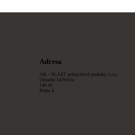
Adresa
AB – PLAST průmyslové podlahy, s.r.o.
Ohradní 1439/61a
140 00
Praha 4