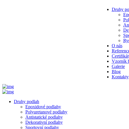
Druhy po
Ep
Po
Ant
De
Sp
Ryc
O nás
Referenc
Certifiká
Vzorník 
Galerie
Blog
Kontakty
Druhy podlah
Epoxidové podlahy
Polyuretanové podlahy
Antistatické podlahy
Dekorativní podlahy
Sportovní podlahy