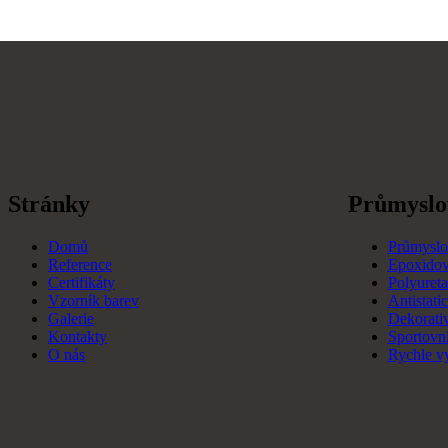
Stránky
Průmyslo
Domů
Průmyslo
Reference
Epoxidov
Certifikáty
Polyuret
Vzorník barev
Antistati
Galerie
Dekorati
Kontakty
Sportovn
O nás
Rychle vy